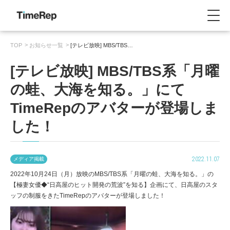
TOP
お知らせ一覧
[テレビ放映] MBS/TBS…
[テレビ放映] MBS/TBS系「月曜
の蛙、大海を知る。」にて
TimeRepのアバターが登場しま
した！
2022.11.07
メディア掲載
2022年10月24日（月）放映のMBS/TBS系「月曜の蛙、大海を知る。」の
【極妻女優◆“日高屋のヒット開発の荒波”を知る】企画にて、日高屋のスタ
ッフの制服をきたTimeRepのアバターが登場しました！